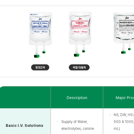
수액용기 구비조건
수액용기로 사용되기 위해서는 다음과 같은 조건을 만족시켜야 한다.
무독성이어야 하며 내용물과 무반응성이어야 한다.
수분 및 가스가 투과되지 않아야 한다.
발열성 물질이 없어야 하며, 무균이어야 한다.
외부온도, 빛, 공기, UV에 대해 저항성을 가져야 한다.
이송, 취급, 보관, 멸균, 사용하는 동안 제품의 안정성을 유지할 수 있는 충분한 강도를 가져
소재획득이 용이하고, 경제성이 있어야 한다.
투명하며 사용상의 불편이 없어야 한다.
Glass
PVC
구분
Description
Major Pro
Bottle
Bag
NS, DW, HS 
Supply of Water,
500 & 1000
Basic I.V. Solutions
electrolytes, calorie
mL)
규소
PVC
P
재질