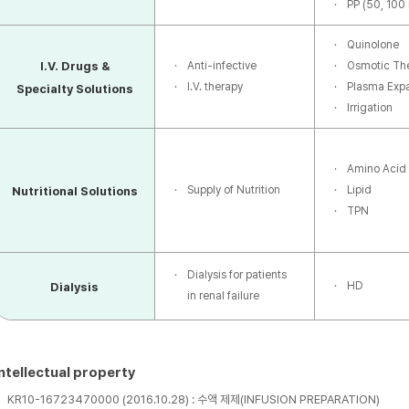
PP (50, 100
저가
저가
직
Quinolone
장점
I.V. Drugs &
Anti-infective
Osmotic Th
차단성 우수
유연성 우수
정
I.V. therapy
Plasma Exp
Specialty Solutions
Irrigation
약물안정성 제한
DEHP(환경호르몬)
알루미늄 용출
용출
유
단점
취급시 어려움
Amino Acid
Dioxin(발암물질)배
Supply of Nutrition
Lipid
Nutritional Solutions
출
TPN
Dialysis for patients
Bag & Film
HD
Dialysis
in renal failure
재질
: 폴리프로필렌계 다층플라스틱
형태
: Mono bag, 2CB, 3CB 외
규격
: 50mL, 100mL, 250mL, 500mL, 1000mL, 2000mL 외
Intellectual property
FFS(Form Fill Seal) machine 방식으로 용액 내 미립자를 최소화 한다.
용기제작, 충전, 밀봉이 한 기계에서 자동화로 이루어진다.
KR10-16723470000 (2016.10.28) : 수액 제제(INFUSION PREPARATION)