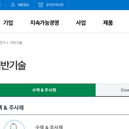
보
채용정보
온라인역사관
기업
지속가능경영
사업
제품
연구
>
기반기술
기반기술
수액 & 주사제
Con
액 & 주사제
ntainer closure system
수액 & 주사제
Container closure system