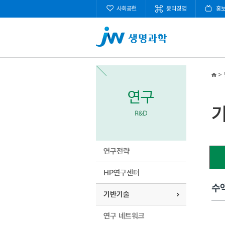
사회공헌
윤리경영
홍
>
연구전략
HP연구센터
수
Co
기반기술
연구 네트워크