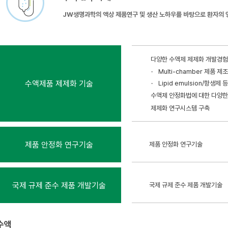
JW생명과학의 액상 제품연구 및 생산 노하우를 바탕으로 환자의 
JW생명과학의 액상제품 포장재 개발 및 고기능성(산소/수분 차단성
제품 개발
다양한 수액제 제제화 개발경험
Container Closure System 이란 제제를 담고 보호하는 포장 구성 요소
Multi-chamber 제품 제
로 닿는 포장 부분인 1차 포장 구성 요소와 제형과 직접적으로 닿지 않는 부분인
수액제품 제제화 기술
생명과학 HP연구센터는 전문가로 구성된 팀이 국내 수액 관련 기술을 이끌며 
Lipid emulsion/항생
와 전문 지식 습득을 통해 글로벌 수준의 CCS를 달성하였고, 지속적으로 발전
수액제 안정화법에 대한 다양한
제제화 연구시스템 구축
다양한 수액제 제제화 개발경험
수액용기 다양화 기술
용기별 물리 화학적 특성, 기능
제품 안정화 연구기술
제품 안정화 연구기술
소비자의 요구 및 제품특성에 따
국제 규제 준수 제품 개발기술
국제 규제 준수 제품 개발기술
용기 및 액세서리 개발기술
다양한 친환경 의약품 용기 및 
수액