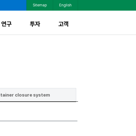
Sitemap
English
연구
투자
고객
tainer closure system